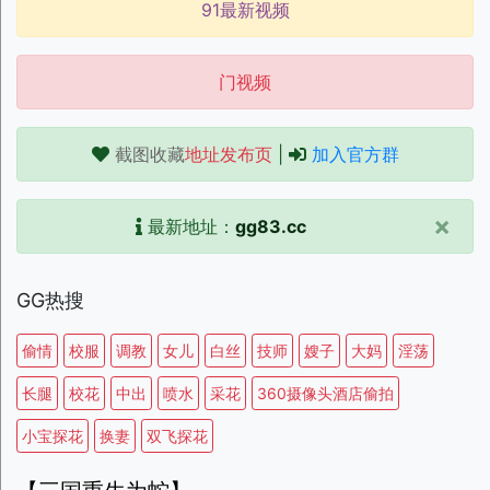
91最新视频
门视频
截图收藏
地址发布页
|
加入官方群
×
最新地址：
gg83.cc
GG热搜
偷情
校服
调教
女儿
白丝
技师
嫂子
大妈
淫荡
长腿
校花
中出
喷水
采花
360摄像头酒店偷拍
小宝探花
换妻
双飞探花